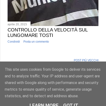
aprile 20, 2015
CONTROLLO DELLA VELOCITÀ SUL
LUNGOMARE TOSTI
Condividi
Posta un commento
POST PIÙ VECCHI
This site uses cookies from Google to deliver its services
and to analyze traffic. Your IP address and user-agent are
shared with Google along with performance and security
metrics to ensure quality of service, generate usage
Powered by Blogger
statistics, and to detect and address abuse.
2017©AntonioLuciani
LEARN MORE
GOT IT