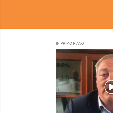
IN PRIMO PIANO
P
o
s
t