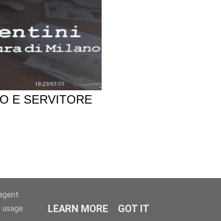
MO E SERVITORE
-agent
LEARN MORE
GOT IT
e usage