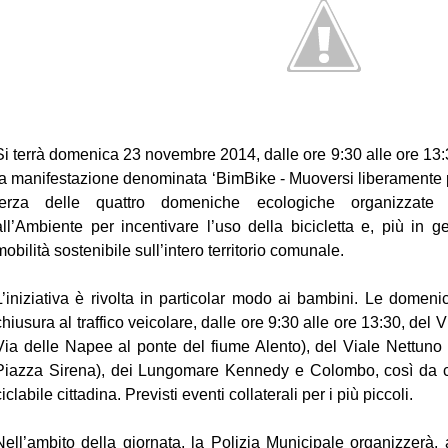
Si terrà domenica 23 novembre 2014, dalle ore 9:30 alle ore 13:
la manifestazione denominata ‘BimBike - Muoversi liberamente pe
terza delle quattro domeniche ecologiche organizzate 
all’Ambiente per incentivare l’uso della bicicletta e, più in 
mobilità sostenibile sull’intero territorio comunale.
L’iniziativa è rivolta in particolar modo ai bambini. Le dome
chiusura al traffico veicolare, dalle ore 9:30 alle ore 13:30, del V
Via delle Napee al ponte del fiume Alento), del Viale Nettuno 
Piazza Sirena), dei Lungomare Kennedy e Colombo, così da cr
ciclabile cittadina. Previsti eventi collaterali per i più piccoli.
Nell’ambito della giornata, la Polizia Municipale organizzerà,