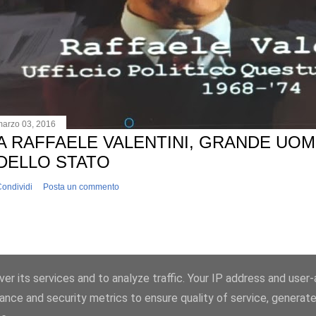
marzo 03, 2016
A RAFFAELE VALENTINI, GRANDE UO
DELLO STATO
ondividi
Posta un commento
Powered by Blogger
er its services and to analyze traffic. Your IP address and user
ance and security metrics to ensure quality of service, generat
2017©AntonioLuciani