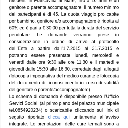
residenti in Francavilla al Mare, fino a 16 anni e un
genitore o parente accompagnatore. Il numero minimo
dei partecipanti è di 45. La quota viaggio pro capite
per bambino, genitore e/o accompagnatore è ridotta al
60% ed è pari a € 30,00 per tutta la durata del servizio
pendolare. Le domande verranno prese in
considerazione in ordine di arrivo al protocollo
dell’Ente a partire dall’1.7.2015 al 31.7.2015 e
potranno essere presentate lunedì, mercoledì e
venerdì dalle ore 9:30 alle ore 11:30 e il martedì e
giovedì dalle 15:30 alle 16:30, corredate dagli allegati
(fotocopia impegnativa del medico curante e fotocopia
del documento di riconoscimento in corso di validità
del genitore o parente/accompagnatore)
Lo schema di domanda è disponibile presso l’Ufficio
Servizi Sociali (al primo piano del palazzo municipale
tel.0854920234) o scaricabile cliccando sul link di
seguito riportato
clicca qui
unitamente all’avviso
integrale. Le prenotazioni delle cure termali sono a