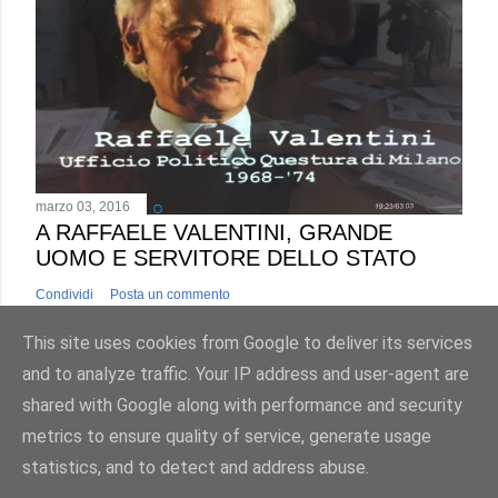
marzo 03, 2016
A RAFFAELE VALENTINI, GRANDE
UOMO E SERVITORE DELLO STATO
Condividi
Posta un commento
This site uses cookies from Google to deliver its services
and to analyze traffic. Your IP address and user-agent are
shared with Google along with performance and security
metrics to ensure quality of service, generate usage
Powered by Blogger
statistics, and to detect and address abuse.
2017©AntonioLuciani