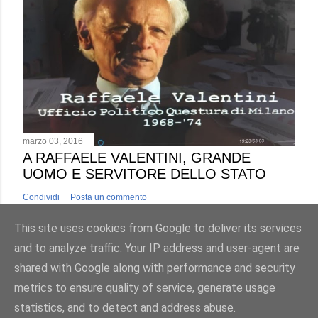
marzo 03, 2016
A RAFFAELE VALENTINI, GRANDE
UOMO E SERVITORE DELLO STATO
Condividi
Posta un commento
This site uses cookies from Google to deliver its services
and to analyze traffic. Your IP address and user-agent are
shared with Google along with performance and security
metrics to ensure quality of service, generate usage
Powered by Blogger
statistics, and to detect and address abuse.
2017©AntonioLuciani