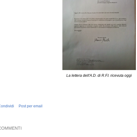
La lettera dell'A.D. di R.F.I. ricevuta oggi
ondividi
Post per email
COMMENTI